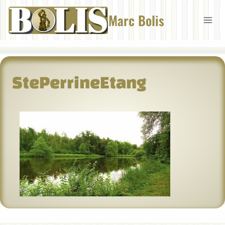
Aller
Marc Bolis
au
contenu
StePerrineEtang