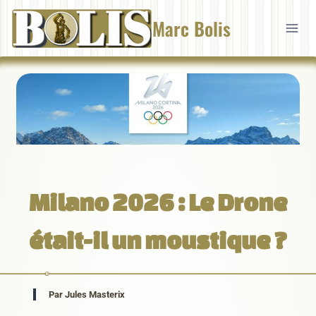
Aller
Marc Bolis
au
contenu
Milano 2026 : Le Drone
était-il un moustique ?
Par Jules Masterix