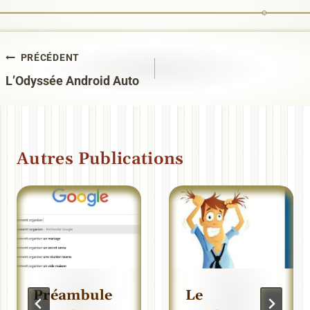
Navigation
PRÉCÉDENT
L’Odyssée Android Auto
de
l’article
Autres Publications
Préambule
Le