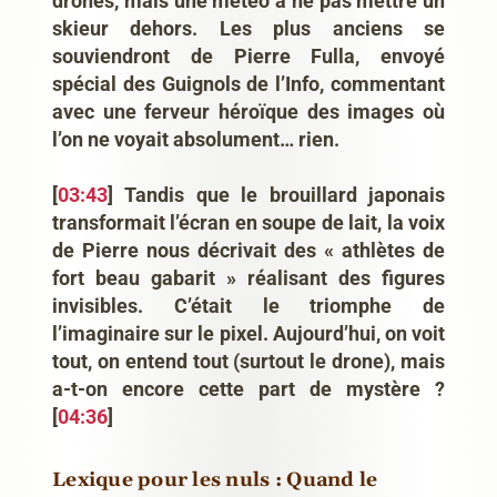
drones, mais une météo à ne pas mettre un
skieur dehors. Les plus anciens se
souviendront de Pierre Fulla, envoyé
spécial des Guignols de l’Info, commentant
avec une ferveur héroïque des images où
l’on ne voyait absolument… rien.
[
03:43
] Tandis que le brouillard japonais
transformait l’écran en soupe de lait, la voix
de Pierre nous décrivait des « athlètes de
fort beau gabarit » réalisant des figures
invisibles. C’était le triomphe de
l’imaginaire sur le pixel. Aujourd’hui, on voit
tout, on entend tout (surtout le drone), mais
a-t-on encore cette part de mystère ?
[
04:36
]
Lexique pour les nuls : Quand le