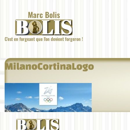
Aller
au
Marc Bolis
contenu
C'est en forgeant que l'on devient forgeron !
MilanoCortinaLogo